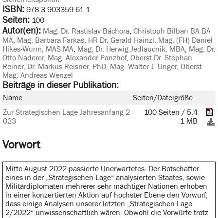
ISBN:
978-3-903359-61-1
Seiten:
100
Autor(en):
Mag. Dr. Rastislav Báchora
,
Christoph Bilban BA BA
MA
,
Mag. Barbara Farkas
,
HR Dr. Gerald Hainzl
,
Mag. (FH) Daniel
Hikes-Wurm, MAS MA
,
Mag. Dr. Herwig Jedlaucnik, MBA
,
Mag. Dr.
Otto Naderer
,
Mag. Alexander Panzhof
,
Oberst Dr. Stephan
Reiner
,
Dr. Markus Reisner, PhD
,
Mag. Walter J. Unger
,
Oberst
Mag. Andreas Wenzel
Beiträge in dieser Publikation:
Name
Seiten/Dateigröße
Zur Strategischen Lage Jahresanfang 2
100 Seiten / 5.4
023
1 MB
Vorwort
Mitte August 2022 passierte Unerwartetes. Der Botschafter
eines in der „Strategischen Lage“ analysierten Staates, sowie
Militärdiplomaten mehrerer sehr mächtiger Nationen erhoben
in einer konzertierten Aktion auf höchster Ebene den Vorwurf,
dass einige Analysen unserer letzten „Strategischen Lage
2/2022“ unwissenschaftlich wären. Obwohl die Vorwürfe trotz