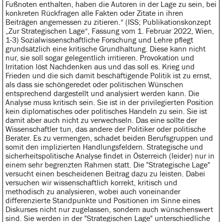
Fußnoten enthalten, haben die Autoren in der Lage zu sein, bei
konkreten Rückfragen alle Fakten oder Zitate in ihren
Beiträgen angemessen zu zitieren.“ (ISS; Publikationskonzept
„Zur Strategischen Lage“, Fassung vom 1. Februar 2022, Wien,
1-3) Sozialwissenschaftliche Forschung und Lehre pflegt
grundsätzlich eine kritische Grundhaltung. Diese kann nicht
nur, sie soll sogar gelegentlich irritieren. Provokation und
Irritation löst Nachdenken aus und das soll es. Krieg und
Frieden und die sich damit beschäftigende Politik ist zu ernst,
als dass sie schöngeredet oder politischen Wünschen
entsprechend dargestellt und analysiert werden kann. Die
Analyse muss kritisch sein. Sie ist in der privilegierten Position
kein diplomatisches oder politisches Handeln zu sein. Sie ist
damit aber auch nicht zu verwechseln. Das eine sollte der
Wissenschaftler tun, das andere der Politiker oder politische
Berater. Es zu vermengen, schadet beiden Berufsgruppen und
somit den implizierten Handlungsfeldern. Strategische und
sicherheitspolitische Analyse findet in Österreich (leider) nur in
einem sehr begrenzten Rahmen statt. Die "Strategische Lage"
versucht einen bescheidenen Beitrag dazu zu leisten. Dabei
versuchen wir wissenschaftlich korrekt, kritisch und
methodisch zu analysieren, wobei auch voneinander
differenzierte Standpunkte und Positionen im Sinne eines
Diskurses nicht nur zugelassen, sondern auch wünschenswert
sind. Sie werden in der "Strategischen Lage" unterschiedliche