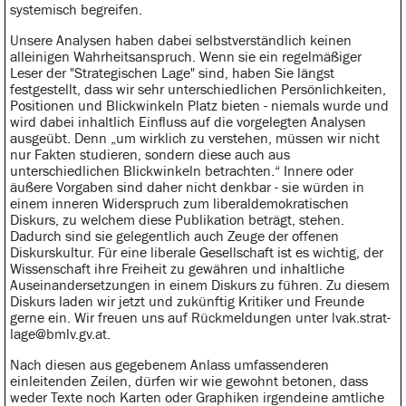
systemisch begreifen.
Unsere Analysen haben dabei selbstverständlich keinen
alleinigen Wahrheitsanspruch. Wenn sie ein regelmäßiger
Leser der "Strategischen Lage" sind, haben Sie längst
festgestellt, dass wir sehr unterschiedlichen Persönlichkeiten,
Positionen und Blickwinkeln Platz bieten - niemals wurde und
wird dabei inhaltlich Einfluss auf die vorgelegten Analysen
ausgeübt. Denn „um wirklich zu verstehen, müssen wir nicht
nur Fakten studieren, sondern diese auch aus
unterschiedlichen Blickwinkeln betrachten.“ Innere oder
äußere Vorgaben sind daher nicht denkbar - sie würden in
einem inneren Widerspruch zum liberaldemokratischen
Diskurs, zu welchem diese Publikation beträgt, stehen.
Dadurch sind sie gelegentlich auch Zeuge der offenen
Diskurskultur. Für eine liberale Gesellschaft ist es wichtig, der
Wissenschaft ihre Freiheit zu gewähren und inhaltliche
Auseinandersetzungen in einem Diskurs zu führen. Zu diesem
Diskurs laden wir jetzt und zukünftig Kritiker und Freunde
gerne ein. Wir freuen uns auf Rückmeldungen unter lvak.strat-
lage@bmlv.gv.at.
Nach diesen aus gegebenem Anlass umfassenderen
einleitenden Zeilen, dürfen wir wie gewohnt betonen, dass
weder Texte noch Karten oder Graphiken irgendeine amtliche