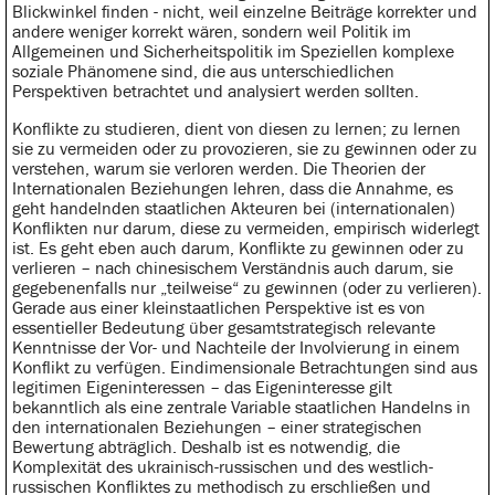
Blickwinkel finden - nicht, weil einzelne Beiträge korrekter und
andere weniger korrekt wären, sondern weil Politik im
Allgemeinen und Sicherheitspolitik im Speziellen komplexe
soziale Phänomene sind, die aus unterschiedlichen
Perspektiven betrachtet und analysiert werden sollten.
Konflikte zu studieren, dient von diesen zu lernen; zu lernen
sie zu vermeiden oder zu provozieren, sie zu gewinnen oder zu
verstehen, warum sie verloren werden. Die Theorien der
Internationalen Beziehungen lehren, dass die Annahme, es
geht handelnden staatlichen Akteuren bei (internationalen)
Konflikten nur darum, diese zu vermeiden, empirisch widerlegt
ist. Es geht eben auch darum, Konflikte zu gewinnen oder zu
verlieren – nach chinesischem Verständnis auch darum, sie
gegebenenfalls nur „teilweise“ zu gewinnen (oder zu verlieren).
Gerade aus einer kleinstaatlichen Perspektive ist es von
essentieller Bedeutung über gesamtstrategisch relevante
Kenntnisse der Vor- und Nachteile der Involvierung in einem
Konflikt zu verfügen. Eindimensionale Betrachtungen sind aus
legitimen Eigeninteressen – das Eigeninteresse gilt
bekanntlich als eine zentrale Variable staatlichen Handelns in
den internationalen Beziehungen – einer strategischen
Bewertung abträglich. Deshalb ist es notwendig, die
Komplexität des ukrainisch-russischen und des westlich-
russischen Konfliktes zu methodisch zu erschließen und