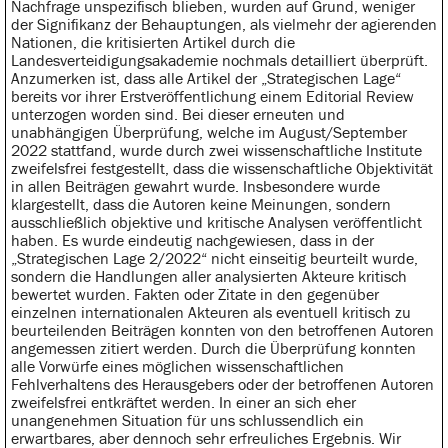
Nachfrage unspezifisch blieben, wurden auf Grund, weniger
der Signifikanz der Behauptungen, als vielmehr der agierenden
Nationen, die kritisierten Artikel durch die
Landesverteidigungsakademie nochmals detailliert überprüft.
Anzumerken ist, dass alle Artikel der „Strategischen Lage“
bereits vor ihrer Erstveröffentlichung einem Editorial Review
unterzogen worden sind. Bei dieser erneuten und
unabhängigen Überprüfung, welche im August/September
2022 stattfand, wurde durch zwei wissenschaftliche Institute
zweifelsfrei festgestellt, dass die wissenschaftliche Objektivität
in allen Beiträgen gewahrt wurde. Insbesondere wurde
klargestellt, dass die Autoren keine Meinungen, sondern
ausschließlich objektive und kritische Analysen veröffentlicht
haben. Es wurde eindeutig nachgewiesen, dass in der
„Strategischen Lage 2/2022“ nicht einseitig beurteilt wurde,
sondern die Handlungen aller analysierten Akteure kritisch
bewertet wurden. Fakten oder Zitate in den gegenüber
einzelnen internationalen Akteuren als eventuell kritisch zu
beurteilenden Beiträgen konnten von den betroffenen Autoren
angemessen zitiert werden. Durch die Überprüfung konnten
alle Vorwürfe eines möglichen wissenschaftlichen
Fehlverhaltens des Herausgebers oder der betroffenen Autoren
zweifelsfrei entkräftet werden. In einer an sich eher
unangenehmen Situation für uns schlussendlich ein
erwartbares, aber dennoch sehr erfreuliches Ergebnis. Wir