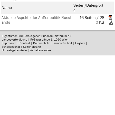
Seiten/Dateigröß
Name
e
Aktuelle Aspekte der Außenpolitik Russl
16 Seiten / 28
ands
0 KB
Eigentümer und Herausgeber: Bundesministerium für
Landesverteidigung | Roßauer Lände 1, 1090 Wien
Impressum
|
Kontakt
|
Datenschutz
|
Barrierefreiheit
|
English
|
bundesheer.at
|
Seitenanfang
Hinweisgeberstelle
|
Verhaltenskodex