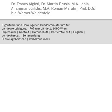
Dr. Franco Algieri
,
Dr. Martin Brusis
,
M.A. Janis
A. Emmanouilidis
,
M.A. Roman Maruhn
,
Prof. DDr.
h.c. Werner Weidenfeld
Eigentümer und Herausgeber: Bundesministerium für
Landesverteidigung | Roßauer Lände 1, 1090 Wien
Impressum
|
Kontakt
|
Datenschutz
|
Barrierefreiheit
|
English
|
bundesheer.at
|
Seitenanfang
Hinweisgeberstelle
|
Verhaltenskodex