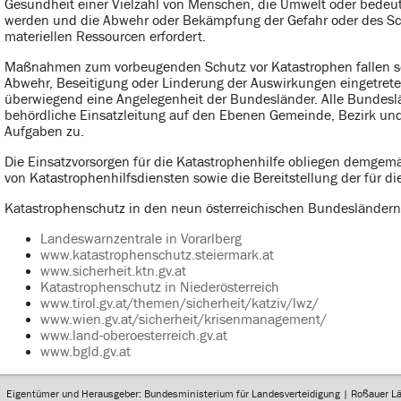
Gesundheit einer Vielzahl von Menschen, die Umwelt oder bede
werden und die Abwehr oder Bekämpfung der Gefahr oder des Sch
materiellen Ressourcen erfordert.
Maßnahmen zum vorbeugenden Schutz vor Katastrophen fallen so
Abwehr, Beseitigung oder Linderung der Auswirkungen eingetrete
überwiegend eine Angelegenheit der Bundesländer. Alle Bundeslä
behördliche Einsatzleitung auf den Ebenen Gemeinde, Bezirk 
Aufgaben zu.
Die Einsatzvorsorgen für die Katastrophenhilfe obliegen demgemä
von Katastrophenhilfsdiensten sowie die Bereitstellung der für di
Katastrophenschutz in den neun österreichischen Bundesländern
Landeswarnzentrale in Vorarlberg
www.katastrophenschutz.steiermark.at
www.sicherheit.ktn.gv.at
Katastrophenschutz in Niederösterreich
www.tirol.gv.at/themen/sicherheit/katziv/lwz/
www.wien.gv.at/sicherheit/krisenmanagement/
www.land-oberoesterreich.gv.at
www.bgld.gv.at
Eigentümer und Herausgeber: Bundesministerium für Landesverteidigung | Roßauer L