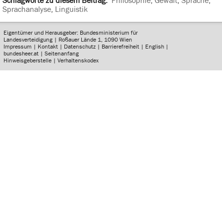
Schlagworte zu diesem Beitrag:
Philosophie
,
Gewalt
,
Sprache
,
Sprachanalyse
,
Linguistik
Eigentümer und Herausgeber: Bundesministerium für
Landesverteidigung | Roßauer Lände 1, 1090 Wien
Impressum
|
Kontakt
|
Datenschutz
|
Barrierefreiheit
|
English
|
bundesheer.at
|
Seitenanfang
Hinweisgeberstelle
|
Verhaltenskodex