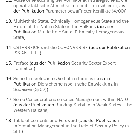
Kurze Untersuchung der Konflikte auf strategische sowie
operativ-taktische Ähnlichkeiten und Unterschiede
(aus
der Publikation
Parameter bewaffneter Konflikte (4/00)
)
Multiethnic State, Ethnically Homogeneous State and the
Future of the Nation-State in the Balkans
(aus der
Publikation
Multiethnic State, Ethnically Homogeneous
State
)
ÖSTERREICH und die CORONAKRISE
(aus der Publikation
ISS AKTUELL
)
Preface
(aus der Publikation
Security Sector Expert
Formation
)
Sicherheitsrelevantes Verhalten Indiens
(aus der
Publikation
Die sicherheitspolitische Entwicklung in
Südasien (3/02)
)
Some Considerations on Crisis Management within NATO
(aus der Publikation
Building Stability in Weak States - The
Western Balkans
)
Table of Contents and Foreword
(aus der Publikation
Information Management in the Field of Security Policy in
SEE
)