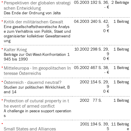
Perspektiven der globalen strategi
05.2003
192 S.
36,
2 Beiträge
- €
schen Entwicklung
Das Ende der Ordnung von Jalta
Kritik der militärischen Gewalt
04.2003
240 S.
42,
1 Beitrag
5
Eine gesellschaftstheoretische Analys
0 €
e zum Verhältnis von Politik, Staat und
organisierter kollektiver Gewaltanwend
ung
Kalter Krieg
10.2002
298 S.
29,
1 Beitrag
9
Beiträge zur Ost-West-Konfrontation 1
0 €
945 bis 1990
Mitteleuropa - Im geopolitschen In
05.2002
467 S.
38,
1 Beitrag
- €
teresse Österreichs
Österreich - dauernd neutral?
2002
154 S.
29,
1 Beitrag
9
Studien zur politischen Wirklichkeit, B
0 €
and 14
Protection of cutural property in t
2002
77 S.
1 Beitrag
he event of armed conflict
A challenge in peace support operation
s
2001
194 S.
39,
11 Beiträg
Small States and Alliances
5
e