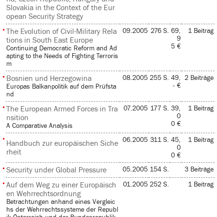
Slovakia in the Context of the Eur
opean Security Strategy
The Evolution of Civil-Military Rela
09.2005
276 S.
69,
1 Beitrag
9
tions in South East Europe
5 €
Continuing Democratic Reform and Ad
apting to the Needs of Fighting Terroris
m
Bosnien und Herzegowina
08.2005
255 S.
49,
2 Beiträge
- €
Europas Balkanpolitik auf dem Prüfsta
nd
The European Armed Forces in Tra
07.2005
177 S.
39,
1 Beitrag
0
nsition
0 €
A Comparative Analysis
06.2005
311 S.
45,
1 Beitrag
Handbuch zur europäischen Siche
0
rheit
0 €
Security under Global Pressure
05.2005
154 S.
3 Beiträge
Auf dem Weg zu einer Europäisch
01.2005
252 S.
1 Beitrag
en Wehrrechtsordnung
Betrachtungen anhand eines Vergleic
hs der Wehrrechtssysteme der Republ