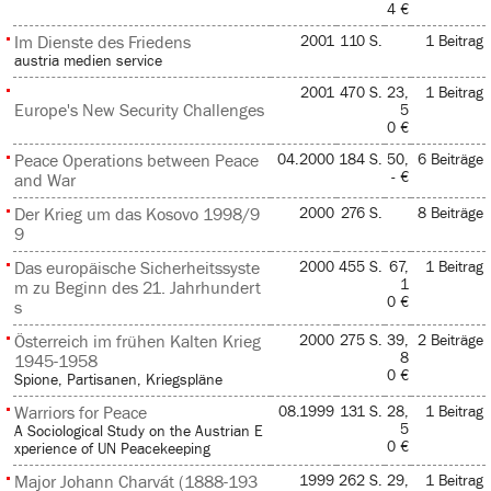
4 €
Im Dienste des Friedens
2001
110 S.
1 Beitrag
austria medien service
2001
470 S.
23,
1 Beitrag
Europe's New Security Challenges
5
0 €
Peace Operations between Peace
04.2000
184 S.
50,
6 Beiträge
- €
and War
Der Krieg um das Kosovo 1998/9
2000
276 S.
8 Beiträge
9
Das europäische Sicherheitssyste
2000
455 S.
67,
1 Beitrag
1
m zu Beginn des 21. Jahrhundert
0 €
s
Österreich im frühen Kalten Krieg
2000
275 S.
39,
2 Beiträge
8
1945-1958
0 €
Spione, Partisanen, Kriegspläne
Warriors for Peace
08.1999
131 S.
28,
1 Beitrag
5
A Sociological Study on the Austrian E
0 €
xperience of UN Peacekeeping
Major Johann Charvát (1888-193
1999
262 S.
29,
1 Beitrag