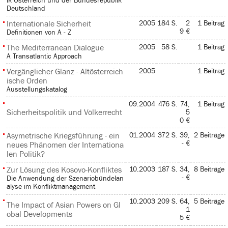
ik Österreich und der Bundesrepublik
Deutschland
Internationale Sicherheit
2005
184 S.
2
1 Beitrag
9 €
Definitionen von A - Z
The Mediterranean Dialogue
2005
58 S.
1 Beitrag
A Transatlantic Approach
Vergänglicher Glanz - Altösterreich
2005
1 Beitrag
ische Orden
Ausstellungskatalog
09.2004
476 S.
74,
1 Beitrag
Sicherheitspolitik und Völkerrecht
5
0 €
Asymetrische Kriegsführung - ein
01.2004
372 S.
39,
2 Beiträge
- €
neues Phänomen der Internationa
len Politik?
Zur Lösung des Kosovo-Konfliktes
10.2003
187 S.
34,
8 Beiträge
- €
Die Anwendung der Szenariobündelan
alyse im Konfliktmanagement
10.2003
209 S.
64,
5 Beiträge
The Impact of Asian Powers on Gl
1
obal Developments
5 €