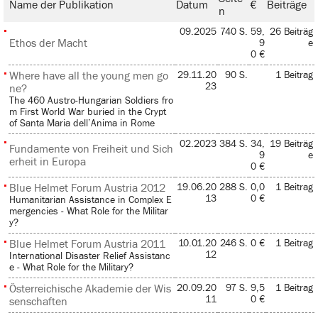
Name der Publikation
Datum
€
Beiträge
n
09.2025
740 S.
59,
26 Beiträg
Ethos der Macht
9
e
0 €
Where have all the young men go
29.11.20
90 S.
1 Beitrag
23
ne?
The 460 Austro-Hungarian Soldiers fro
m First World War buried in the Crypt
of Santa Maria dell’Anima in Rome
02.2023
384 S.
34,
19 Beiträg
Fundamente von Freiheit und Sich
9
e
erheit in Europa
0 €
Blue Helmet Forum Austria 2012
19.06.20
288 S.
0,0
1 Beitrag
13
0 €
Humanitarian Assistance in Complex E
mergencies - What Role for the Militar
y?
Blue Helmet Forum Austria 2011
10.01.20
246 S.
0 €
1 Beitrag
12
International Disaster Relief Assistanc
e - What Role for the Military?
Österreichische Akademie der Wis
20.09.20
97 S.
9,5
1 Beitrag
11
0 €
senschaften