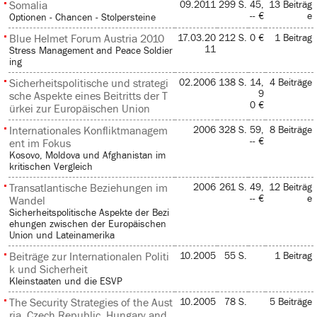
Somalia
09.2011
299 S.
45,
13 Beiträg
-- €
e
Optionen - Chancen - Stolpersteine
Blue Helmet Forum Austria 2010
17.03.20
212 S.
0 €
1 Beitrag
11
Stress Management and Peace Soldier
ing
Sicherheitspolitische und strategi
02.2006
138 S.
14,
4 Beiträge
9
sche Aspekte eines Beitritts der T
0 €
ürkei zur Europäischen Union
Internationales Konfliktmanagem
2006
328 S.
59,
8 Beiträge
-- €
ent im Fokus
Kosovo, Moldova und Afghanistan im
kritischen Vergleich
Transatlantische Beziehungen im
2006
261 S.
49,
12 Beiträg
-- €
e
Wandel
Sicherheitspolitische Aspekte der Bezi
ehungen zwischen der Europäischen
Union und Lateinamerika
Beiträge zur Internationalen Politi
10.2005
55 S.
1 Beitrag
k und Sicherheit
Kleinstaaten und die ESVP
The Security Strategies of the Aust
10.2005
78 S.
5 Beiträge
ria, Czech Republic, Hungary and