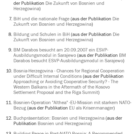
der Publikation
Die Zukunft von Bosnien und
Herzegowina
)
BiH und die nationale Frage
(aus der Publikation
Die
Zukunft von Bosnien und Herzegowina
)
Bildung und Schulen in BiH
(aus der Publikation
Die
Zukunft von Bosnien und Herzegowina
)
BM Darabos besucht am 20.09.2007 ein ESVP-
Ausbildungsmodul in Sarajewo
(aus der Publikation
BM
Darabos besucht ESVP-Ausbildungsmodul in Sarajewo
)
Bosnia-Herzegovina - Chances for Regional Cooperation
under Difficult Internal Conditions
(aus der Publikation
Approaching or Avoiding Cooperative Security? - The
Western Balkans in the Aftermath of the Kosovo
Settlement Proposal and the Riga Summit
)
Bosnien-Operation "Althea" -EU-Mission mit starkem NATO-
Bezug
(aus der Publikation
EU als Krisenmanager
)
Buchpräsentation: Bosnien und Herzegowina
(aus der
Publikation
Bosnien und Herzegowina
)
Building Peace in Post-NATO Bosnia: A Recommended