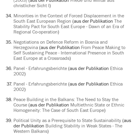
(2003)
(aus der Publikation
Friede und Militär aus
christlicher Sicht I
)
Minorities in the Context of Forced Displacement in the
South East European Region
(aus der Publikation
The
Stability Pact for South East Europe - Dawn of an Era of
Regional Co-operation
)
Negotiations on Defence Reform in Bosnia and
Herzegovina
(aus der Publikation
From Peace Making to
Self Sustaining Peace - International Presence in South
East Europe at a Crossroads
)
Panel - Erfahrungsberichte
(aus der Publikation
Ethica
2002
)
Panel - Erfahrungsberichte
(aus der Publikation
Ethica
2002
)
Peace Building in the Balkans: The Need to Stay the
Course
(aus der Publikation
Multiethnic State or Ethnic
Homogeneity: The Case of South East Europe
)
Political Unity as a Prerequisite to State Sustainability
(aus
der Publikation
Building Stability in Weak States - The
Western Balkans
)