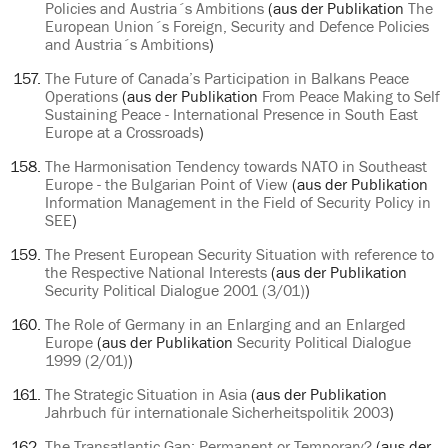
Policies and Austria´s Ambitions
(aus der Publikation
The
European Union´s Foreign, Security and Defence Policies
and Austria´s Ambitions
)
The Future of Canada’s Participation in Balkans Peace
Operations
(aus der Publikation
From Peace Making to Self
Sustaining Peace - International Presence in South East
Europe at a Crossroads
)
The Harmonisation Tendency towards NATO in Southeast
Europe - the Bulgarian Point of View
(aus der Publikation
Information Management in the Field of Security Policy in
SEE
)
The Present European Security Situation with reference to
the Respective National Interests
(aus der Publikation
Security Political Dialogue 2001 (3/01)
)
The Role of Germany in an Enlarging and an Enlarged
Europe
(aus der Publikation
Security Political Dialogue
1999 (2/01)
)
The Strategic Situation in Asia
(aus der Publikation
Jahrbuch für internationale Sicherheitspolitik 2003
)
The Transatlantic Gap: Permanent or Temporary?
(aus der