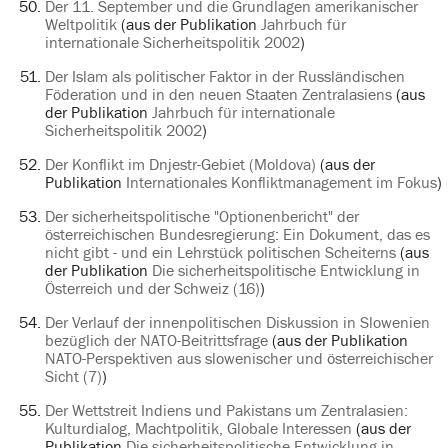
Der 11. September und die Grundlagen amerikanischer
Weltpolitik
(aus der Publikation
Jahrbuch für
internationale Sicherheitspolitik 2002
)
Der Islam als politischer Faktor in der Russländischen
Föderation und in den neuen Staaten Zentralasiens
(aus
der Publikation
Jahrbuch für internationale
Sicherheitspolitik 2002
)
Der Konflikt im Dnjestr-Gebiet (Moldova)
(aus der
Publikation
Internationales Konfliktmanagement im Fokus
)
Der sicherheitspolitische "Optionenbericht" der
österreichischen Bundesregierung: Ein Dokument, das es
nicht gibt - und ein Lehrstück politischen Scheiterns
(aus
der Publikation
Die sicherheitspolitische Entwicklung in
Österreich und der Schweiz (16)
)
Der Verlauf der innenpolitischen Diskussion in Slowenien
bezüglich der NATO-Beitrittsfrage
(aus der Publikation
NATO-Perspektiven aus slowenischer und österreichischer
Sicht (7)
)
Der Wettstreit Indiens und Pakistans um Zentralasien:
Kulturdialog, Machtpolitik, Globale Interessen
(aus der
Publikation
Die sicherheitspolitische Entwicklung in