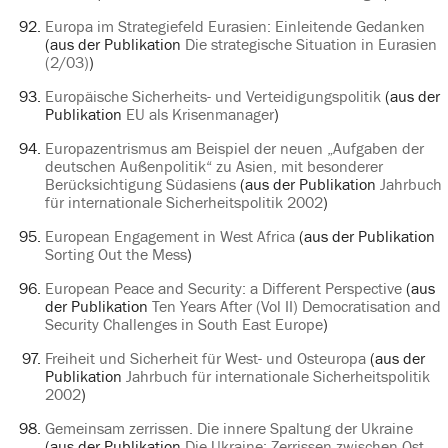
Europa im Strategiefeld Eurasien: Einleitende Gedanken
(aus der Publikation
Die strategische Situation in Eurasien
(2/03)
)
Europäische Sicherheits- und Verteidigungspolitik
(aus der
Publikation
EU als Krisenmanager
)
Europazentrismus am Beispiel der neuen „Aufgaben der
deutschen Außenpolitik“ zu Asien, mit besonderer
Berücksichtigung Südasiens
(aus der Publikation
Jahrbuch
für internationale Sicherheitspolitik 2002
)
European Engagement in West Africa
(aus der Publikation
Sorting Out the Mess
)
European Peace and Security: a Different Perspective
(aus
der Publikation
Ten Years After (Vol II) Democratisation and
Security Challenges in South East Europe
)
Freiheit und Sicherheit für West- und Osteuropa
(aus der
Publikation
Jahrbuch für internationale Sicherheitspolitik
2002
)
Gemeinsam zerrissen. Die innere Spaltung der Ukraine
(aus der Publikation
Die Ukraine: Zerrissen zwischen Ost