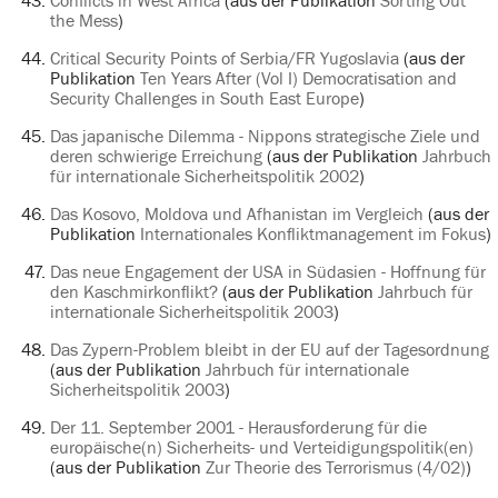
Conflicts in West Africa
(aus der Publikation
Sorting Out
the Mess
)
Critical Security Points of Serbia/FR Yugoslavia
(aus der
Publikation
Ten Years After (Vol I) Democratisation and
Security Challenges in South East Europe
)
Das japanische Dilemma - Nippons strategische Ziele und
deren schwierige Erreichung
(aus der Publikation
Jahrbuch
für internationale Sicherheitspolitik 2002
)
Das Kosovo, Moldova und Afhanistan im Vergleich
(aus der
Publikation
Internationales Konfliktmanagement im Fokus
)
Das neue Engagement der USA in Südasien - Hoffnung für
den Kaschmirkonflikt?
(aus der Publikation
Jahrbuch für
internationale Sicherheitspolitik 2003
)
Das Zypern-Problem bleibt in der EU auf der Tagesordnung
(aus der Publikation
Jahrbuch für internationale
Sicherheitspolitik 2003
)
Der 11. September 2001 - Herausforderung für die
europäische(n) Sicherheits- und Verteidigungspolitik(en)
(aus der Publikation
Zur Theorie des Terrorismus (4/02)
)