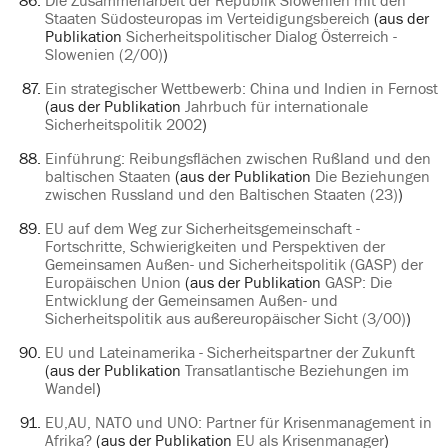
Die Zusammenarbeit der Republik Slowenien mit den
Staaten Südosteuropas im Verteidigungsbereich
(aus der
Publikation
Sicherheitspolitischer Dialog Österreich -
Slowenien (2/00)
)
Ein strategischer Wettbewerb: China und Indien in Fernost
(aus der Publikation
Jahrbuch für internationale
Sicherheitspolitik 2002
)
Einführung: Reibungsflächen zwischen Rußland und den
baltischen Staaten
(aus der Publikation
Die Beziehungen
zwischen Russland und den Baltischen Staaten (23)
)
EU auf dem Weg zur Sicherheitsgemeinschaft -
Fortschritte, Schwierigkeiten und Perspektiven der
Gemeinsamen Außen- und Sicherheitspolitik (GASP) der
Europäischen Union
(aus der Publikation
GASP: Die
Entwicklung der Gemeinsamen Außen- und
Sicherheitspolitik aus außereuropäischer Sicht (3/00)
)
EU und Lateinamerika - Sicherheitspartner der Zukunft
(aus der Publikation
Transatlantische Beziehungen im
Wandel
)
EU,AU, NATO und UNO: Partner für Krisenmanagement in
Afrika?
(aus der Publikation
EU als Krisenmanager
)